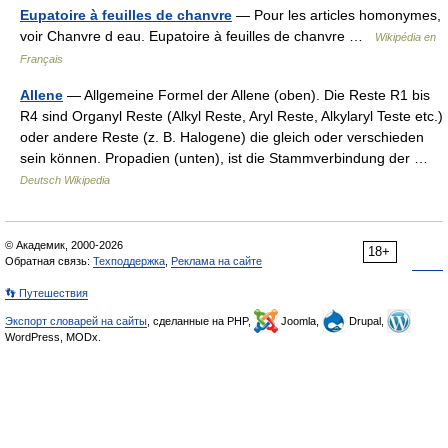
Eupatoire à feuilles de chanvre
— Pour les articles homonymes,
voir Chanvre d eau. Eupatoire à feuilles de chanvre …
Wikipédia en
Français
Allene
— Allgemeine Formel der Allene (oben). Die Reste R1 bis
R4 sind Organyl Reste (Alkyl Reste, Aryl Reste, Alkylaryl Teste etc.)
oder andere Reste (z. B. Halogene) die gleich oder verschieden
sein können. Propadien (unten), ist die Stammverbindung der …
Deutsch Wikipedia
© Академик, 2000-2026
18+
Обратная связь:
Техподдержка
,
Реклама на сайте
👣 Путешествия
Экспорт словарей на сайты
, сделанные на PHP,
Joomla,
Drupal,
WordPress, MODx.