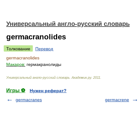
Универсальный англо-русский словарь
germacranolides
Толкование
Перевод
germacranolides
Макаров:
гермакранолиды
Универсальный англо-русский словарь
.
Академик.ру
.
2011
.
Игры ⚽
Нужен реферат?
germacranes
germacrene