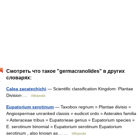
Смотреть что такое "germacranolides" в других
словарях:
Calea zacatechichi
— Scientific classification Kingdom: Plantae
Division …
Wikipedia
Eupatorium serotinum
— Taxobox regnum = Plantae divisio =
Angiospermae unranked classis = eudicot ordo = Asterales familia
= Asteraceae tribus = Eupatorieae genus = Eupatorium species =
E. serotinum binomial = Eupatorium serotinum Eupatorium
serotinum , also known as… …
Wikipedia